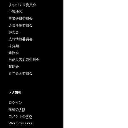
まちづくり委員会
中遠地区
事業研修委員会
会員厚生委員会
師志会
広報情報委員会
未分類
総務会
自然災害対応委員会
賛助会
青年企画委員会
メタ情報
ログイン
投稿の
RSS
コメントの
RSS
WordPress.org