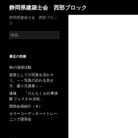
検
静岡県建築士会 西部ブロック
索
静岡県建築士会 西部ブロッ
ク
検
索
:
最近の投稿
秋の清掃活動
資産としての写真を活かそ
う。～～写真の伝わる見せ
方、撮り方講座～～
速報 「けんちく お仕事体
験 フェスタ in 浜松」
賛助会員紹介（８）
カラーコーディネートトレー
ニング講習会