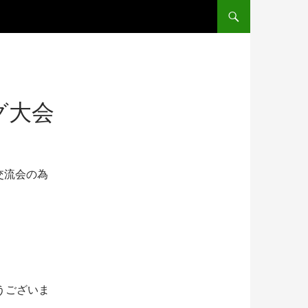
コンテンツへスキップ
グ大会
交流会の為
。
うございま