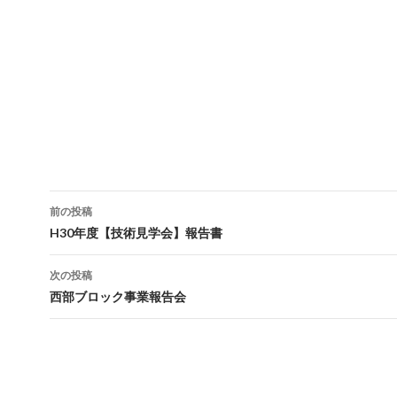
前の投稿
投
H30年度【技術見学会】報告書
稿
次の投稿
ナ
西部ブロック事業報告会
ビ
ゲ
ー