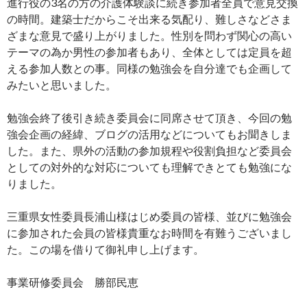
進行役の3名の方の介護体験談に続き参加者全員で意見交換
の時間。建築士だからこそ出来る気配り、難しさなどさま
ざまな意見で盛り上がりました。性別を問わず関心の高い
テーマの為か男性の参加者もあり、全体としては定員を超
える参加人数との事。同様の勉強会を自分達でも企画して
みたいと思いました。
勉強会終了後引き続き委員会に同席させて頂き、今回の勉
強会企画の経緯、ブログの活用などについてもお聞きしま
した。また、県外の活動の参加規程や役割負担など委員会
としての対外的な対応についても理解できとても勉強にな
りました。
三重県女性委員長浦山様はじめ委員の皆様、並びに勉強会
に参加された会員の皆様貴重なお時間を有難うございまし
た。この場を借りて御礼申し上げます。
事業研修委員会 勝部民恵