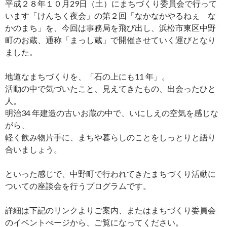
平成２８年１０月29日（土）にまちづくり委員会で行って
います「けんちく夜会」の第２回「なかなかやるねぇ な
かのまち」を、今回は事務局を飛び出し、浜松市東区中野
町のお蔵、通称「まっし蔵」で開催させていく運びとなり
ました。
地道なまちづくりを、「石の上にも11 年」。
活動の中で気づいたこと、見えてきたもの、出会ったひと
人。
明治34 年建造の古いお蔵の中で、いにしえの空気を感じな
がら、
軽く飲み物片手に、まちや暮らしのことをしっとりと語り
合いましょう。
といった感じで、中野町で行われてきたまちづくり活動に
ついての
座談会を行うプログラムです。
詳細は下記のリンクよりご案内、またはまちづくり委員会
のイベントぺージから、ご覧になってください。