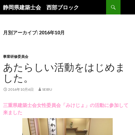
検
静岡県建築士会 西部ブロック
索
コ
ン
テ
ン
月別アーカイブ: 2016年10月
ツ
へ
ス
キ
事業研修委員会
ッ
あたらしい活動をはじめま
プ
した。
2016年10月6日
SEIBU
三重県建築士会女性委員会「みけじょ」の活動に参加して
来ました