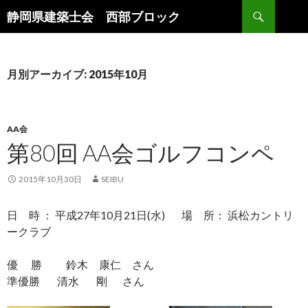
検
静岡県建築士会 西部ブロック
索
コ
ン
テ
ン
月別アーカイブ: 2015年10月
ツ
へ
ス
キ
AA会
ッ
第80回 AA会ゴルフコンペ
プ
2015年10月30日
SEIBU
日 時 : 平成27年10月21日(水) 場 所 : 浜松カントリ
ークラブ
優 勝 鈴木 康仁 さん
準優勝 清水 剛 さん