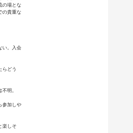
流の場とな
での貴重な
ない。入会
たらどう
は不明。
ら参加しや
と楽しそ