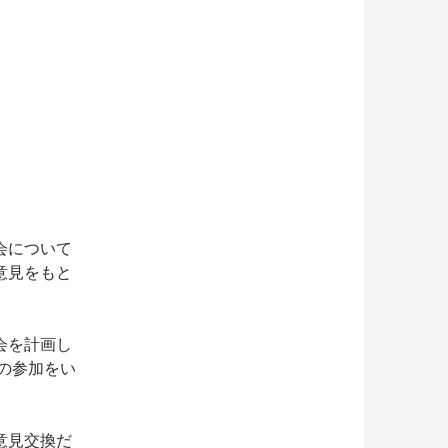
会について
意見をもと
会を計画し
）の参加をい
意見交換だ