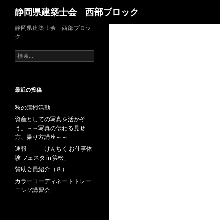
検
静岡県建築士会 西部ブロック
索
静岡県建築士会 西部ブロッ
ク
検
索
:
最近の投稿
秋の清掃活動
資産としての写真を活かそ
う。～～写真の伝わる見せ
方、撮り方講座～～
速報 「けんちく お仕事体
験 フェスタ in 浜松」
賛助会員紹介（８）
カラーコーディネートトレー
ニング講習会