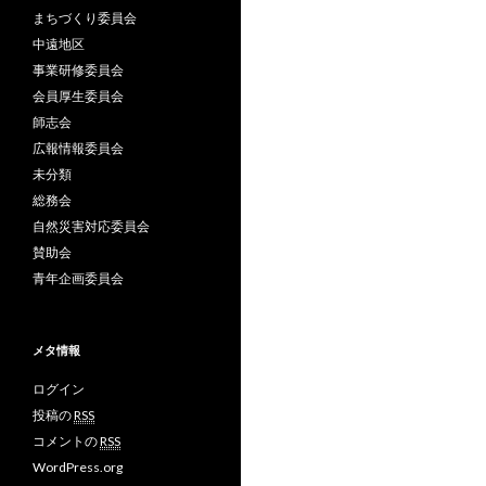
まちづくり委員会
中遠地区
事業研修委員会
会員厚生委員会
師志会
広報情報委員会
未分類
総務会
自然災害対応委員会
賛助会
青年企画委員会
メタ情報
ログイン
投稿の
RSS
コメントの
RSS
WordPress.org