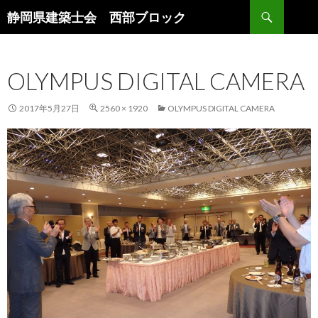
検
静岡県建築士会 西部ブロック
索
コ
ン
テ
OLYMPUS DIGITAL CAMERA
ン
ツ
へ
2017年5月27日
2560 × 1920
OLYMPUS DIGITAL CAMERA
ス
キ
ッ
プ